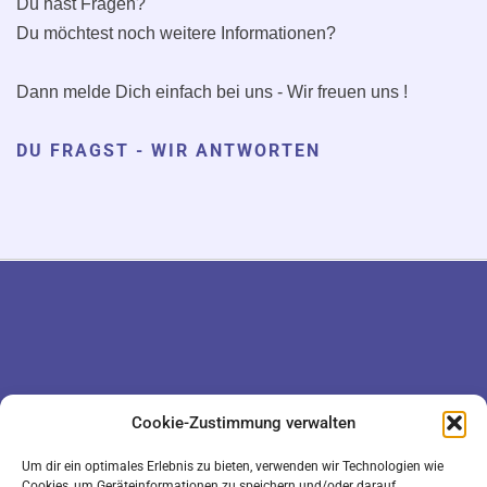
Du hast Fragen?
Du möchtest noch weitere Informationen?
Dann melde Dich einfach bei uns - Wir freuen uns !
DU FRAGST - WIR ANTWORTEN
DATENSCHUTZ
KONTAKT
Cookie-Zustimmung verwalten
IMPRESSUM
COOKIE-RICHTLINIE (EU)
Um dir ein optimales Erlebnis zu bieten, verwenden wir Technologien wie
Cookies, um Geräteinformationen zu speichern und/oder darauf