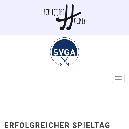
Togg
navi
ERFOLGREICHER SPIELTAG