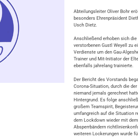
Abteilungsleiter Oliver Bohr er
besonders Ehrenpräsident Diet
Usch Dietz.
Anschließend erhoben sich die
verstorbenen Gustl Weyell zu e
Verdienste um den Gau-Algeshei
Trainer und Mit-Initiator der E
ebenfalls jahrelang trainierte.
Der Bericht des Vorstands bega
Corona-Situation, durch die der
niemand jemals gerechnet hatte
Hintergrund. Es folge anschlie
großem Teamspirit, Begeisteru
umfangreich auf die Situation r
dem Lockdown wieder mit dem Tr
Absperrbändern richtlinienkonfo
weiteren Lockerungen wurde für