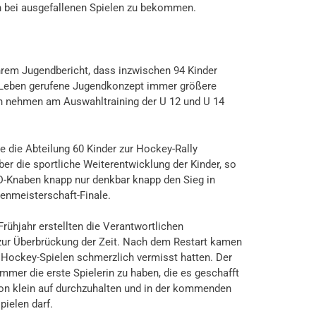
n bei ausgefallenen Spielen zu bekommen.
hrem Jugendbericht, dass inzwischen 94 Kinder
ns Leben gerufene Jugendkonzept immer größere
en nehmen am Auswahltraining der U 12 und U 14
e die Abteilung 60 Kinder zur Hockey-Rally
ber die sportliche Weiterentwicklung der Kinder, so
D-Knaben knapp nur denkbar knapp den Sieg in
nmeisterschaft-Finale.
ühjahr erstellten die Verantwortlichen
ur Überbrückung der Zeit. Nach dem Restart kamen
as Hockey-Spielen schmerzlich vermisst hatten. Der
mmer die erste Spielerin zu haben, die es geschafft
n klein auf durchzuhalten und in der kommenden
ielen darf.