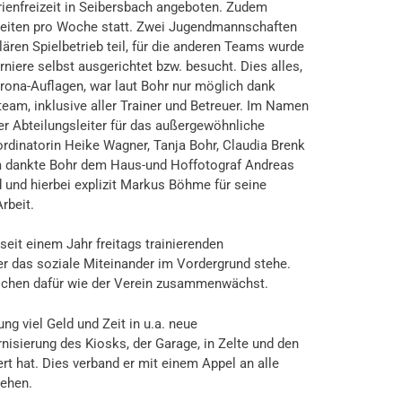
rienfreizeit in Seibersbach angeboten. Zudem
nheiten pro Woche statt. Zwei Jugendmannschaften
en Spielbetrieb teil, für die anderen Teams wurde
niere selbst ausgerichtet bzw. besucht. Dies alles,
orona-Auflagen, war laut Bohr nur möglich dank
am, inklusive aller Trainer und Betreuer. Im Namen
r Abteilungsleiter für das außergewöhnliche
dinatorin Heike Wagner, Tanja Bohr, Claudia Brenk
 dankte Bohr dem Haus-und Hoffotograf Andreas
und hierbei explizit Markus Böhme für seine
rbeit.
eit einem Jahr freitags trainierenden
r das soziale Miteinander im Vordergrund stehe.
eichen dafür wie der Verein zusammenwächst.
ung viel Geld und Zeit in u.a. neue
nisierung des Kiosks, der Garage, in Zelte und den
rt hat. Dies verband er mit einem Appel an alle
ehen.