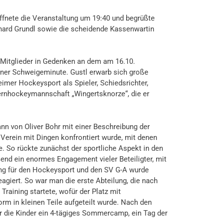
öffnete die Veranstaltung um 19:40 und begrüßte
hard Grundl sowie die scheidende Kassenwartin
 Mitglieder in Gedenken an dem am 16.10.
iner Schweigeminute. Gustl erwarb sich große
mer Hockeysport als Spieler, Schiedsrichter,
lternhockeymannschaft „Wingertsknorze“, die er
nn von Oliver Bohr mit einer Beschreibung der
 Verein mit Dingen konfrontiert wurde, mit denen
. So rückte zunächst der sportliche Aspekt in den
ßend ein enormes Engagement vieler Beteiligter, mit
ng für den Hockeysport und den SV G-A wurde
eagiert. So war man die erste Abteilung, die nach
aining startete, wofür der Platz mit
rm in kleinen Teile aufgeteilt wurde. Nach den
 die Kinder ein 4-tägiges Sommercamp, ein Tag der