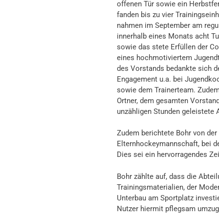
offenen Tür sowie ein Herbstfe
fanden bis zu vier Trainingsei
nahmen im September am regulär
innerhalb eines Monats acht Tur
sowie das stete Erfüllen der C
eines hochmotiviertem Jugendte
des Vorstands bedankte sich de
Engagement u.a. bei Jugendkoor
sowie dem Trainerteam. Zudem
Ortner, dem gesamten Vorstand 
unzähligen Stunden geleistete A
Zudem berichtete Bohr von der s
Elternhockeymannschaft, bei de
Dies sei ein hervorragendes Z
Bohr zählte auf, dass die Abteil
Trainingsmaterialien, der Moder
Unterbau am Sportplatz investie
Nutzer hiermit pflegsam umzug