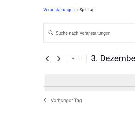
Veranstaltungen
Spieltag
VERANSTALTUNGEN
VERANSTALTUNGEN
Bitte
FÜR
SUCHE
Schlüsselwort
3.
UND
eingeben.
Suche
DEZEMBER
ANSICHTEN,
3. Dezembe
nach
Heute
2024
NAVIGATION
Veranstaltungen
Datum
Schlüsselwort.
wählen.
Vorheriger Tag