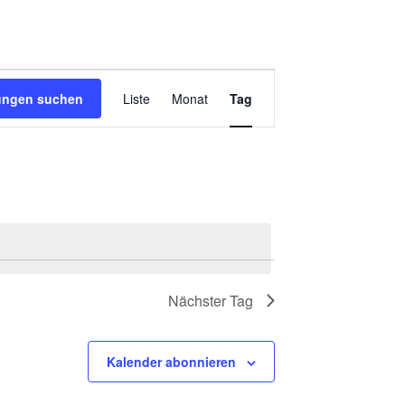
VERANSTALTUNG
tungen suchen
Liste
Monat
Tag
ANSICHTEN-
NAVIGATION
Nächster Tag
Kalender abonnieren