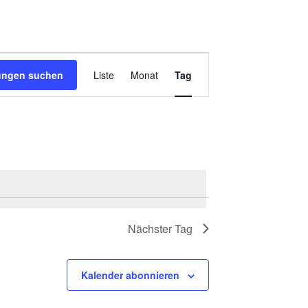
VERANSTALTUNG
tungen suchen
Liste
Monat
Tag
ANSICHTEN-
NAVIGATION
Nächster Tag
Kalender abonnieren