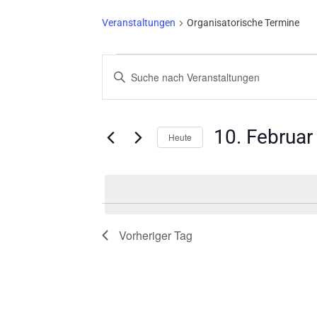
Veranstaltungen
Organisatorische Termine
VERANSTALTUNGEN
VERANSTALTUNGEN
Bitte
FÜR
SUCHE
Schlüsselwort
10.
UND
eingeben.
Suche
FEBRUAR
ANSICHTEN,
10. Februar
nach
Heute
2025
NAVIGATION
Veranstaltungen
Datum
Schlüsselwort.
wählen.
Vorheriger Tag